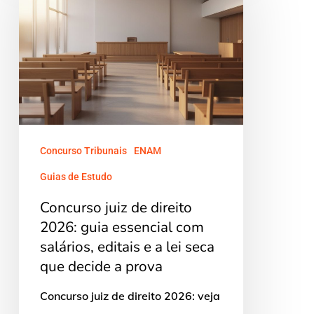
de
direito
2026:
guia
essencial
com
salários,
Concurso Tribunais
ENAM
editais
Guias de Estudo
e
Concurso juiz de direito
a
2026: guia essencial com
lei
salários, editais e a lei seca
seca
que decide a prova
que
Concurso juiz de direito 2026: veja
decide