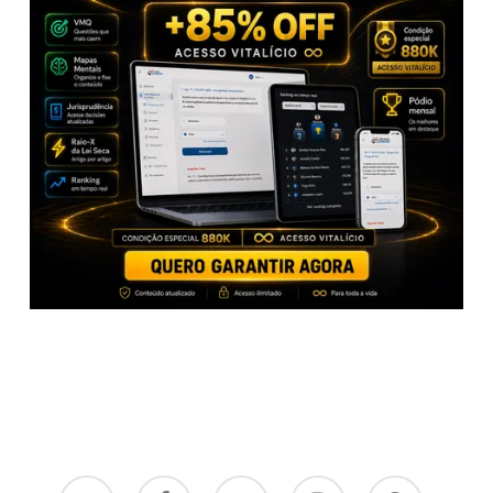
x-
facebook
youtube
instagram
whatsapp