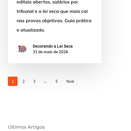
editais abertos, salários por
a
tribunal e a lei seca que mais cai
prova
nas provas objetivas. Guia prático
e atualizado.
Decorando a Lei Seca
31 de maio de 2026
1
2
3
…
5
Next
Últimos Artigos