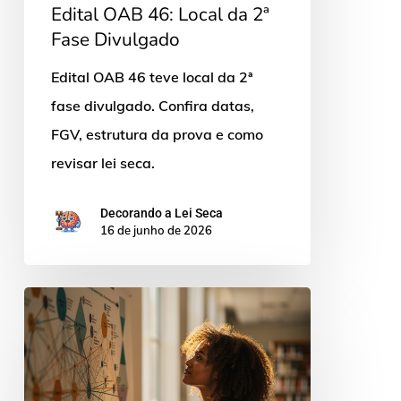
Edital OAB 46: Local da 2ª
Fase Divulgado
Edital OAB 46 teve local da 2ª
fase divulgado. Confira datas,
FGV, estrutura da prova e como
revisar lei seca.
Decorando a Lei Seca
16 de junho de 2026
Plataforma
lei
seca:
como