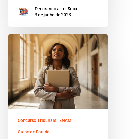
Decorando a Lei Seca
3 de junho de 2026
LOMAN:
artigos
mais
cobrados
no
concurso
de
magistratura
Concurso Tribunais
ENAM
Guias de Estudo