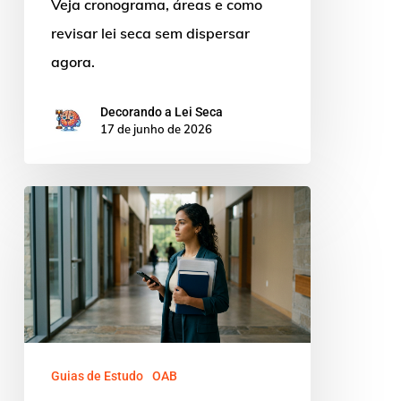
Veja cronograma, áreas e como
revisar lei seca sem dispersar
agora.
Decorando a Lei Seca
17 de junho de 2026
Edital
OAB
46:
Local
da
2ª
Fase
Guias de Estudo
OAB
Divulgado