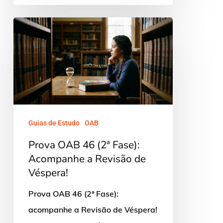
Prova
OAB
46
(2ª
Fase):
Acompanhe
a
Guias de Estudo
OAB
Revisão
Prova OAB 46 (2ª Fase):
de
Acompanhe a Revisão de
Véspera!
Véspera!
Prova OAB 46 (2ª Fase):
acompanhe a Revisão de Véspera!