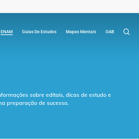
se
ENAM
Guias De Estudos
Mapas Mentais
OAB
formações sobre editais, dicas de estudo e
uma preparação de sucesso.