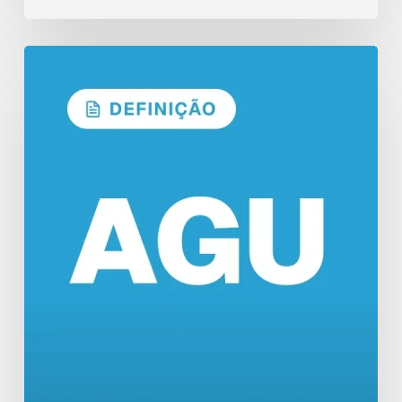
Concurso
AGU:
Formato
do
Edital
em
Definição