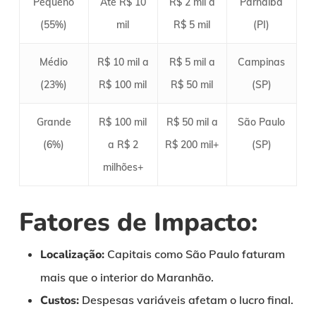
Pequeno
Até R$ 10
R$ 2 mil a
Parnaíba
(55%)
mil
R$ 5 mil
(PI)
Médio
R$ 10 mil a
R$ 5 mil a
Campinas
(23%)
R$ 100 mil
R$ 50 mil
(SP)
Grande
R$ 100 mil
R$ 50 mil a
São Paulo
(6%)
a R$ 2
R$ 200 mil+
(SP)
milhões+
Fatores de Impacto:
Localização:
Capitais como São Paulo faturam
mais que o interior do Maranhão.
Custos:
Despesas variáveis afetam o lucro final.