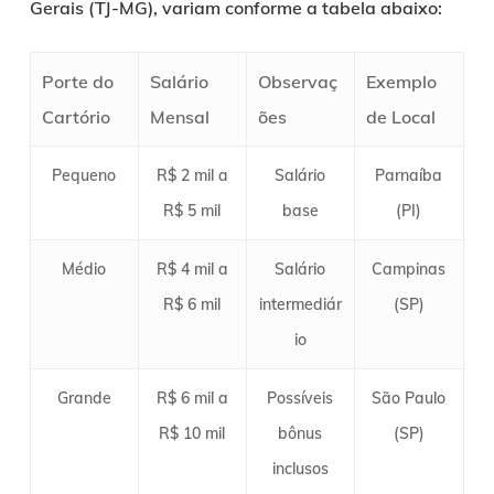
Gerais (TJ-MG), variam conforme a tabela abaixo:
Porte do
Salário
Observaç
Exemplo
Cartório
Mensal
ões
de Local
Pequeno
R$ 2 mil a
Salário
Parnaíba
R$ 5 mil
base
(PI)
Médio
R$ 4 mil a
Salário
Campinas
R$ 6 mil
intermediár
(SP)
io
Grande
R$ 6 mil a
Possíveis
São Paulo
R$ 10 mil
bônus
(SP)
inclusos