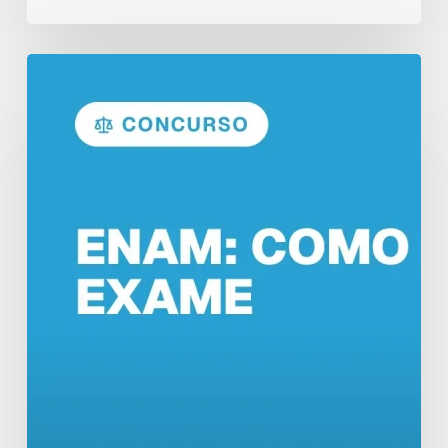
ENAM:
Como
Funciona
o
Exame
Nacional
da
Magistratura