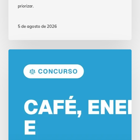
priorizar.
5 de agosto de 2026
Café,
Energéticos
e
Suplementos
nos
Estudos