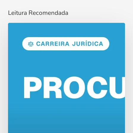
Leitura Recomendada
Concurso
Procurador:
Funções
e
Salários
em
2026