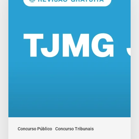
Revisão
de
Véspera
com
12
Horas
Concurso Público
Concurso Tribunais