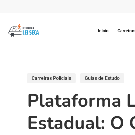
Skip
to
main
Início
Carreiras
content
Carreiras Policiais
Guias de Estudo
Plataforma 
Estadual: O 