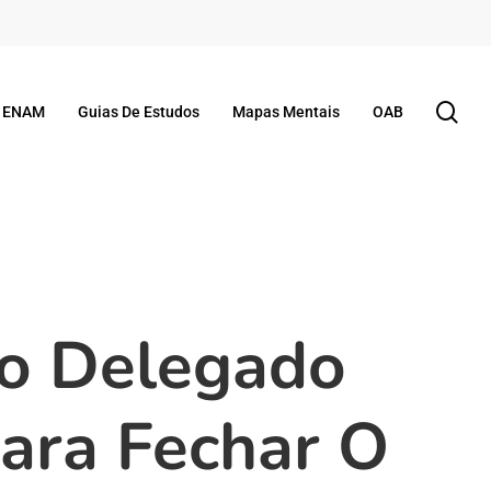
se
ENAM
Guias De Estudos
Mapas Mentais
OAB
so Delegado
Para Fechar O