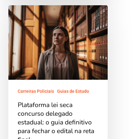
Plataforma
lei
seca
concurso
delegado
estadual:
o
guia
definitivo
Carreiras Policiais
Guias de Estudo
para
Plataforma lei seca
fechar
concurso delegado
o
estadual: o guia definitivo
edital
para fechar o edital na reta