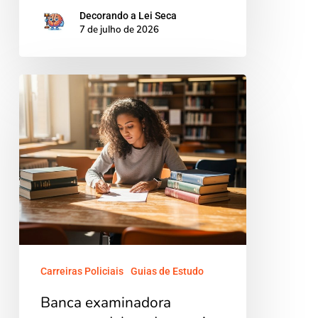
Decorando a Lei Seca
7 de julho de 2026
Banca
examinadora
concurso
delegado:
o
guia
definitivo
para
adaptar
Carreiras Policiais
Guias de Estudo
sua
Banca examinadora
estratégia