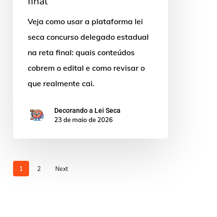
final
na
reta
Veja como usar a plataforma lei
final
seca concurso delegado estadual
na reta final: quais conteúdos
cobrem o edital e como revisar o
que realmente cai.
Decorando a Lei Seca
23 de maio de 2026
1
2
Next