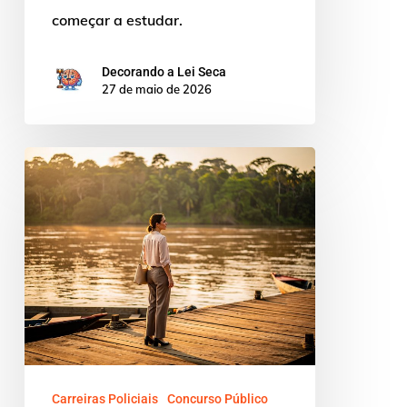
começar a estudar.
Decorando a Lei Seca
27 de maio de 2026
Concurso
delegado
Norte:
guia
essencial
AM
e
PA
Carreiras Policiais
Concurso Público