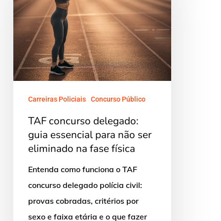
delegado:
guia
essencial
para
não
ser
eliminado
Carreiras Policiais
Concurso Público
na
TAF concurso delegado:
fase
guia essencial para não ser
física
eliminado na fase física
Entenda como funciona o TAF
concurso delegado polícia civil:
provas cobradas, critérios por
sexo e faixa etária e o que fazer