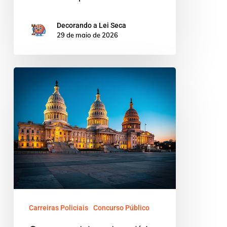
Decorando a Lei Seca
29 de maio de 2026
Concurso
delegado
polícia
civil
sul
do
Brasil:
guia
essencial
Carreiras Policiais
Concurso Público
dos