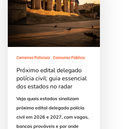
delegado
polícia
civil:
guia
essencial
dos
estados
Carreiras Policiais
Concurso Público
no
Próximo edital delegado
radar
polícia civil: guia essencial
dos estados no radar
Veja quais estados sinalizam
próximo edital delegado polícia
civil em 2026 e 2027, com vagas,
bancas prováveis e por onde