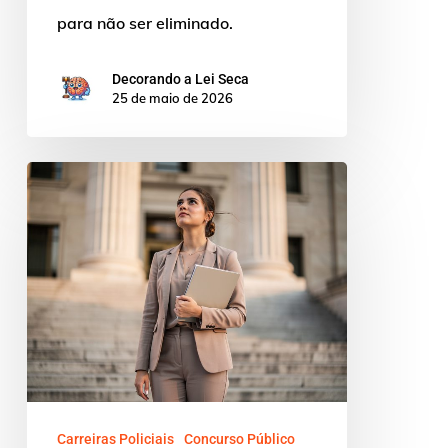
para não ser eliminado.
Decorando a Lei Seca
25 de maio de 2026
Requisitos
para
ser
delegado
de
Polícia
Civil:
guia
completo
Carreiras Policiais
Concurso Público