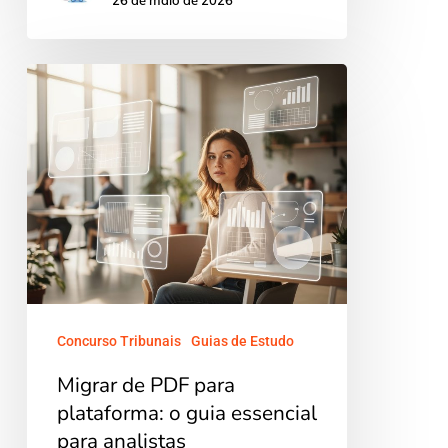
26 de maio de 2026
Migrar
de
PDF
para
plataforma:
o
guia
essencial
para
Concurso Tribunais
Guias de Estudo
analistas
Migrar de PDF para
plataforma: o guia essencial
para analistas