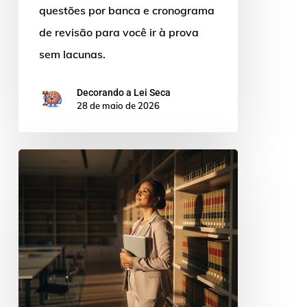
questões por banca e cronograma
de revisão para você ir à prova
sem lacunas.
Decorando a Lei Seca
28 de maio de 2026
Plataforma
lei
seca
PGE
PGM
concurso
procuradoria: