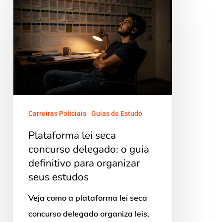
seca
concurso
delegado:
o
guia
definitivo
para
Carreiras Policiais
Guias de Estudo
organizar
Plataforma lei seca
seus
concurso delegado: o guia
estudos
definitivo para organizar
seus estudos
Veja como a plataforma lei seca
concurso delegado organiza leis,