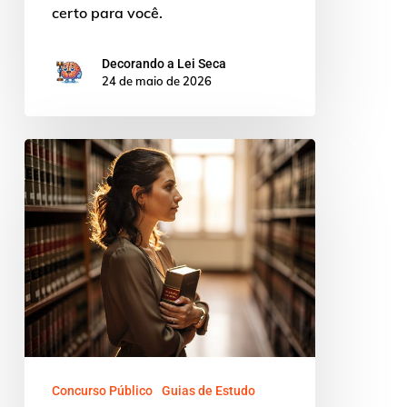
certo para você.
Decorando a Lei Seca
24 de maio de 2026
Decorando
a
Lei
Seca
para
PGE:
o
atalho
definitivo
Concurso Público
Guias de Estudo