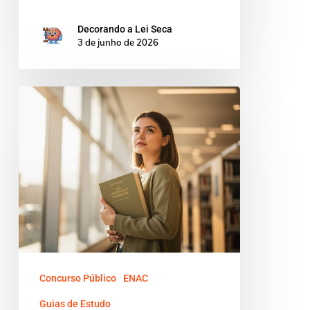
Decorando a Lei Seca
3 de junho de 2026
Assinatura
Decorando
a
Lei
Seca:
o
guia
definitivo
para
Concurso Público
ENAC
escolher
Guias de Estudo