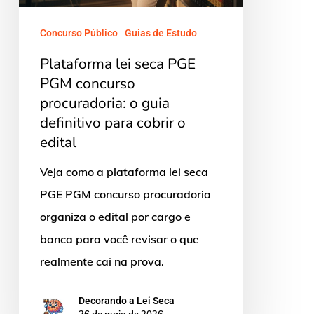
o
guia
Concurso Público
Guias de Estudo
definitivo
Plataforma lei seca PGE
para
PGM concurso
cobrir
procuradoria: o guia
o
definitivo para cobrir o
edital
edital
Veja como a plataforma lei seca
PGE PGM concurso procuradoria
organiza o edital por cargo e
banca para você revisar o que
realmente cai na prova.
Decorando a Lei Seca