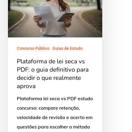
vs
PDF:
o
guia
definitivo
Concurso Público
Guias de Estudo
para
Plataforma de lei seca vs
decidir
PDF: o guia definitivo para
o
decidir o que realmente
que
aprova
realmente
Plataforma lei seca vs PDF estudo
aprova
concurso: compare retenção,
velocidade de revisão e acerto em
questões para escolher o método