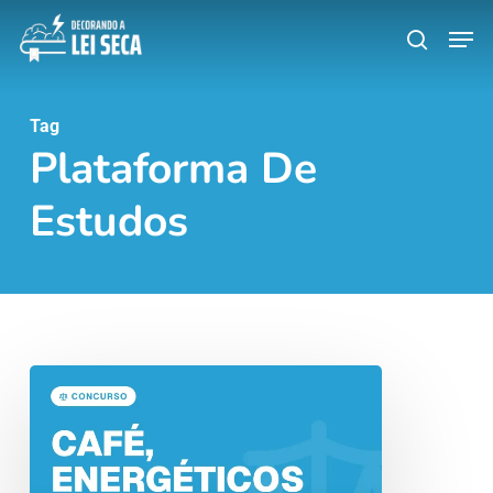
Skip
Men
search
to
main
content
Tag
Plataforma De
Estudos
Café,
Energéticos
e
Suplementos