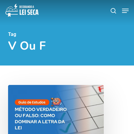
Skip
Men
search
to
main
content
Tag
V Ou F
Método
Verdadeiro
ou
Falso:
Como