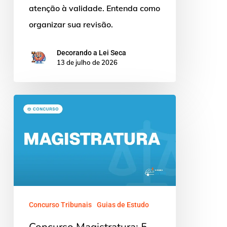
atenção à validade. Entenda como
organizar sua revisão.
Decorando a Lei Seca
13 de julho de 2026
Concurso
Magistratura:
5
Dicas
para
Estudar
Melhor
Concurso Tribunais
Guias de Estudo
Concurso Magistratura: 5