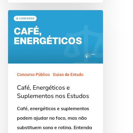
Café,
Energéticos
e
Suplementos
nos
Estudos
Concurso Público
Guias de Estudo
Café, Energéticos e
Suplementos nos Estudos
Café, energéticos e suplementos
podem ajudar no foco, mas não
substituem sono e rotina. Entenda