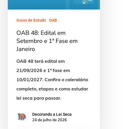
e
1ª
Guias de Estudo
OAB
Fase
OAB 48: Edital em
em
Setembro e 1ª Fase em
Janeiro
Janeiro
OAB 48 terá edital em
21/09/2026 e 1ª fase em
10/01/2027. Confira o calendário
completo, etapas e como estudar
lei seca para passar.
Decorando a Lei Seca
24 de julho de 2026