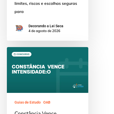
limites, riscos e escolhas seguras
para
Decorando a Lei Seca
4 de agosto de 2026
Constância
Vence
Intensidade:
O
Hábito
que
Aprova
Guias de Estudo
OAB
Constância Vence