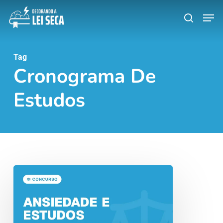
Skip
Men
search
to
main
content
Tag
Cronograma De
Estudos
Ansiedade
e
Estudos:
Estresse