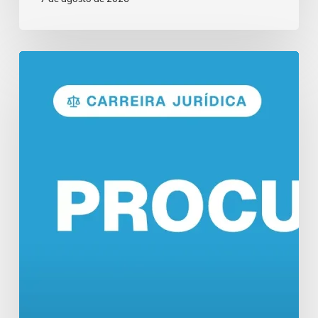
Concurso
Procurador:
Funções
e
Salários
em
2026