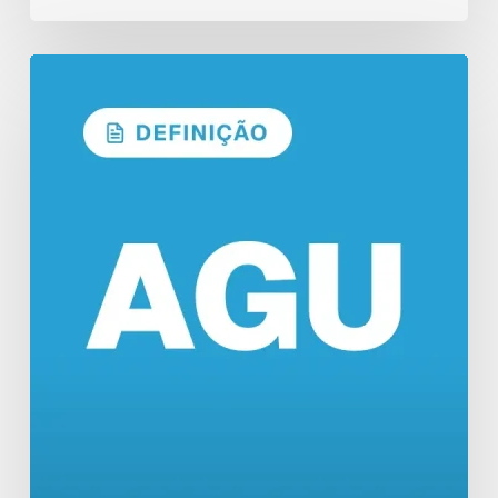
Concurso
AGU:
Formato
do
Edital
em
Definição