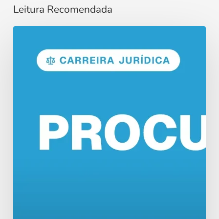
Leitura Recomendada
Concurso
Procurador:
Funções
e
Salários
em
2026