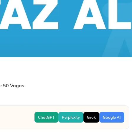
e 50 Vagas
ChatGPT
Perplexity
Grok
Google AI