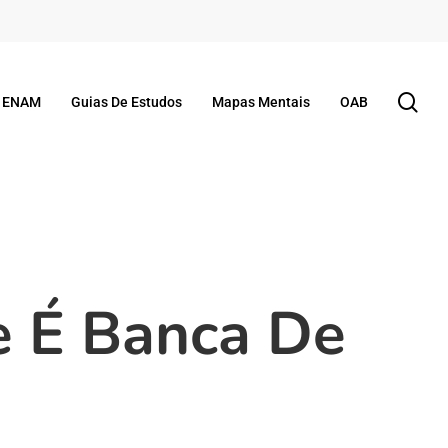
se
ENAM
Guias De Estudos
Mapas Mentais
OAB
e É Banca De