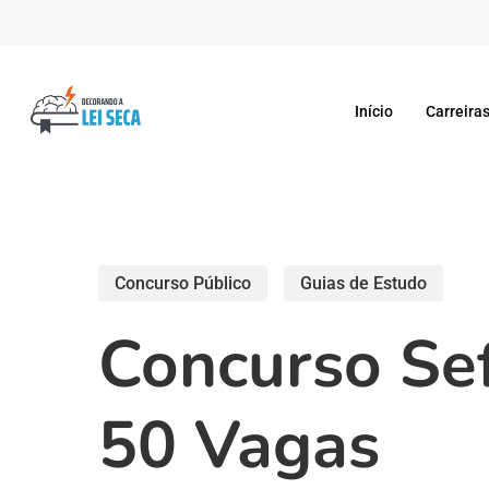
Skip
to
main
Início
Carreiras
content
Concurso Público
Guias de Estudo
Concurso Se
50 Vagas