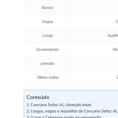
Banca
Vagas
2
Cargo
Audit
Escolaridade
Ní
Jornada
Último edital
Conteúdo
Concurso Sefaz AL: situação atual
Cargos, vagas e requisitos do Concurso Sefaz AL
O que o Cebraspe muda na preparação