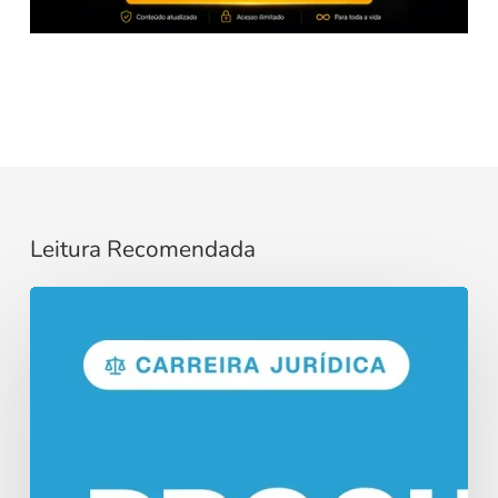
Leitura Recomendada
Concurso
Procurador:
Funções
e
Salários
em