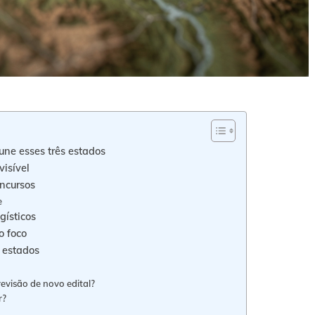
une esses três estados
isível
ncursos
e
gísticos
o foco
 estados
revisão de novo edital?
r?