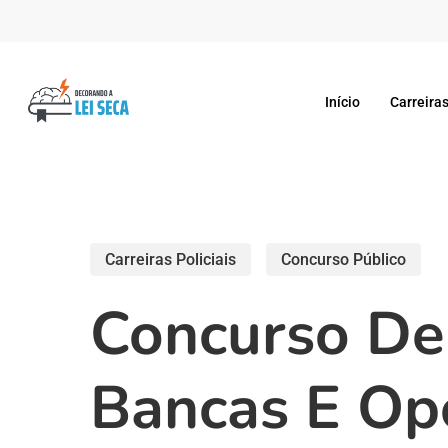
Skip
to
main
Início
Carreiras
content
Carreiras Policiais
Concurso Público
Concurso De
Bancas E Op