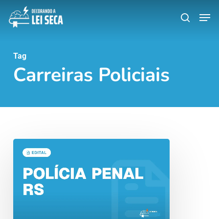
Skip
Men
search
to
main
content
Tag
Carreiras Policiais
Concurso
Polícia
Penal
RS:
213