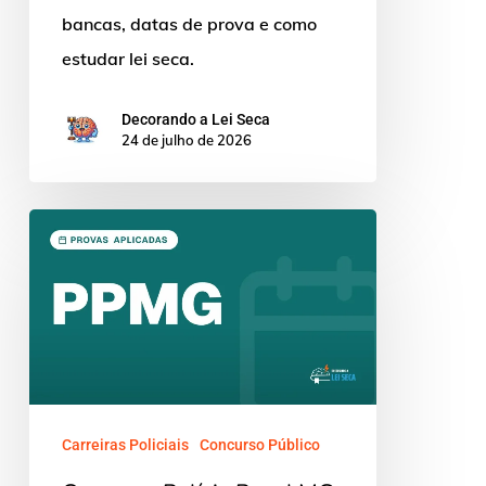
bancas, datas de prova e como
estudar lei seca.
Decorando a Lei Seca
24 de julho de 2026
Concurso
Polícia
Penal
MG:
1.178
Vagas,
Provas
Carreiras Policiais
Concurso Público
Aplicadas!