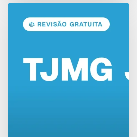
Concurso
TJMG:
Revisão
de
Véspera
com
12
Horas