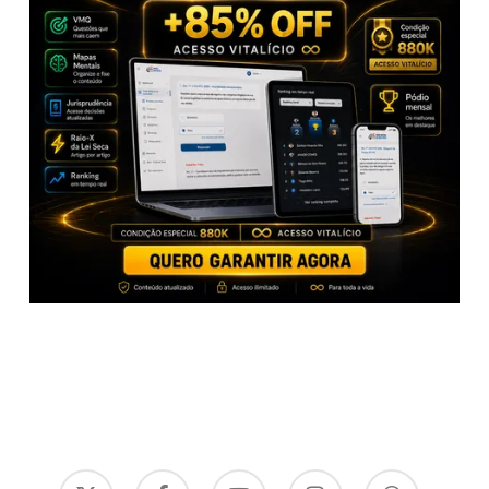
x-
facebook
youtube
instagram
whatsapp