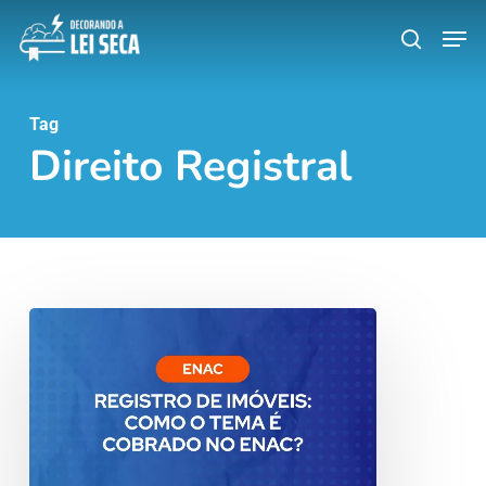
Skip
Men
search
to
main
content
Tag
Direito Registral
Registro
de
Imóveis:
Como
o