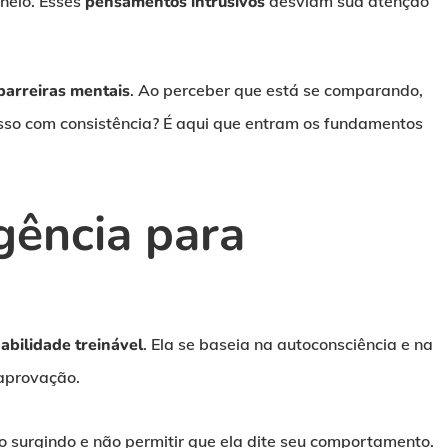
heio. Esses
pensamentos intrusivos
desviam sua atenção
barreiras mentais
. Ao perceber que está se comparando,
isso com consistência? É aqui que entram os fundamentos
igência para
abilidade treinável
. Ela se baseia na autoconsciência e na
 aprovação.
 surgindo e não permitir que ela dite seu comportamento.