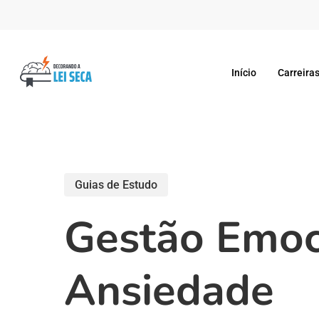
Skip
to
main
Início
Carreiras
content
Guias de Estudo
Gestão Emoc
Ansiedade