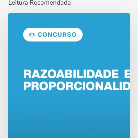
Leitura Recomendada
Razoabilidade
e
Proporcionalidade
no
Direito
Administrativo