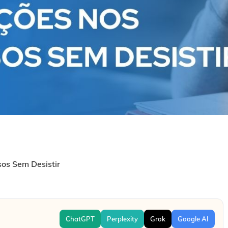
os Sem Desistir
ChatGPT
Perplexity
Grok
Google AI