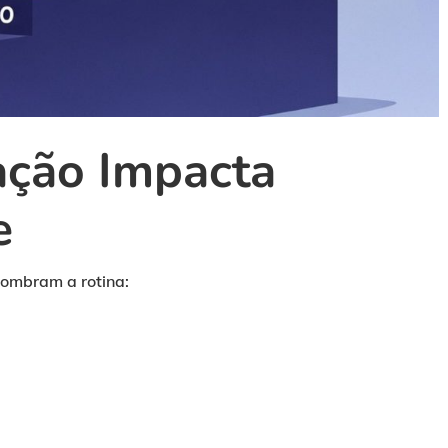
ção Impacta
e
sombram a rotina: