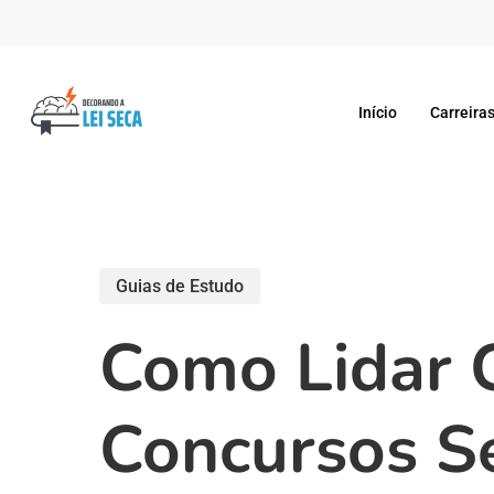
Skip
to
main
Início
Carreiras
content
Guias de Estudo
Como Lidar 
Concursos S