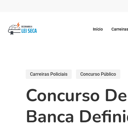
Skip
to
main
Início
Carreiras
content
Carreiras Policiais
Concurso Público
Concurso De
Banca Defin