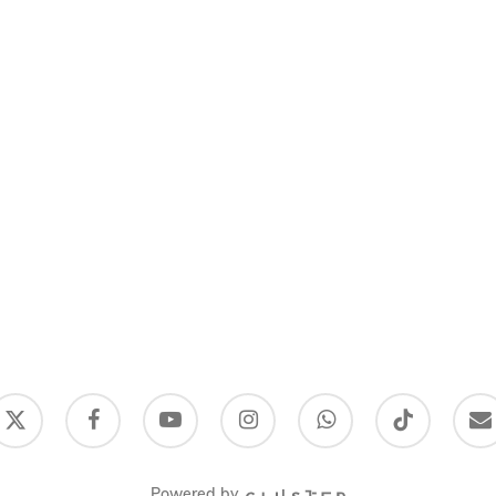
-
facebook
youtube
instagram
whatsapp
tiktok
email
witter
Powered by