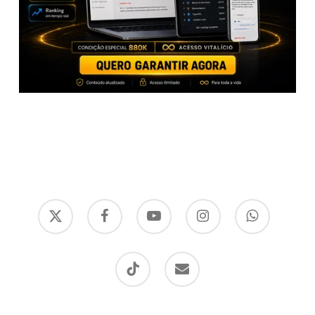
x-
facebook
youtube
instagram
whatsapp
twitter
tiktok
email