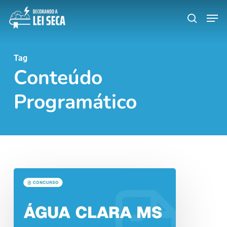
Skip
Men
search
to
main
content
Tag
Conteúdo
Programático
Concurso
Prefeitura
de
Água