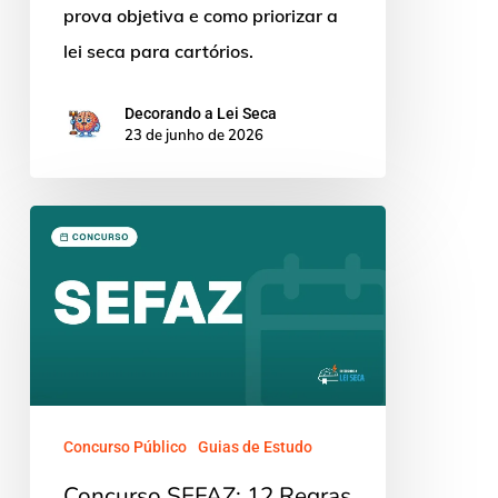
prova objetiva e como priorizar a
lei seca para cartórios.
Decorando a Lei Seca
23 de junho de 2026
Concurso
SEFAZ:
12
Regras
de
Codd
na
Concurso Público
Guias de Estudo
Prova
Concurso SEFAZ: 12 Regras