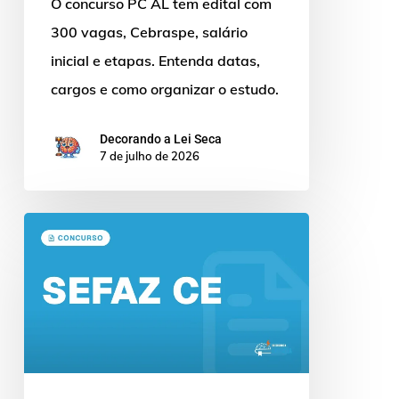
O concurso PC AL tem edital com
300 vagas, Cebraspe, salário
inicial e etapas. Entenda datas,
cargos e como organizar o estudo.
Decorando a Lei Seca
7 de julho de 2026
Concurso
SEFAZ
CE:
DevOps
no
Edital
da