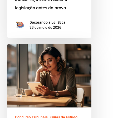
legislação antes da prova.
Decorando a Lei Seca
23 de maio de 2026
Plataforma
lei
seca:
o
guia
essencial
para
analista
judiciário
Concurso Tribunais
Guias de Estudo