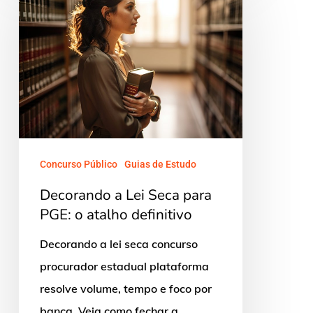
a
Lei
Seca
para
PGE:
o
atalho
definitivo
Concurso Público
Guias de Estudo
Decorando a Lei Seca para
PGE: o atalho definitivo
Decorando a lei seca concurso
procurador estadual plataforma
resolve volume, tempo e foco por
banca. Veja como fechar a