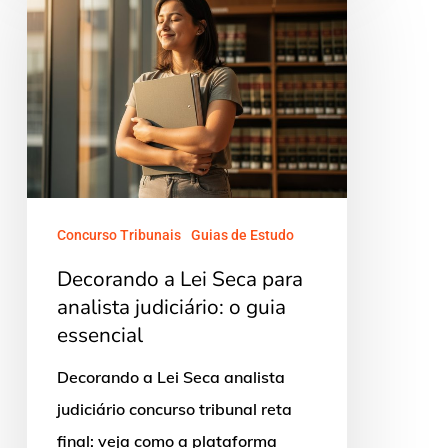
a
Lei
Seca
para
analista
judiciário:
o
guia
Concurso Tribunais
Guias de Estudo
essencial
Decorando a Lei Seca para
analista judiciário: o guia
essencial
Decorando a Lei Seca analista
judiciário concurso tribunal reta
final: veja como a plataforma