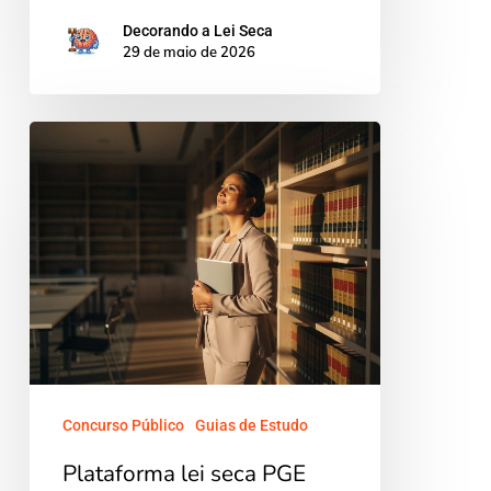
Decorando a Lei Seca
29 de maio de 2026
Plataforma
lei
seca
PGE
PGM
concurso
procuradoria:
o
guia
Concurso Público
Guias de Estudo
definitivo
Plataforma lei seca PGE
para