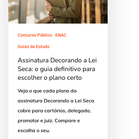
o
guia
definitivo
para
Concurso Público
ENAC
escolher
Guias de Estudo
o
Assinatura Decorando a Lei
plano
Seca: o guia definitivo para
certo
escolher o plano certo
Veja o que cada plano da
assinatura Decorando a Lei Seca
cobre para cartórios, delegado,
promotor e juiz. Compare e
escolha o seu.