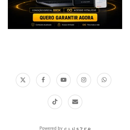
x-
facebook
youtube
instagram
whatsapp
twitter
tiktok
email
Powered by