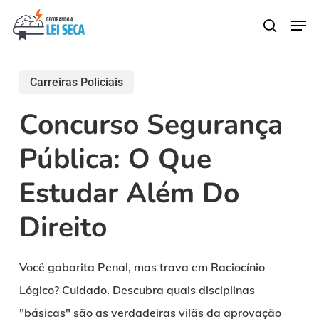
Skip
Men
search
to
main
content
Carreiras Policiais
Concurso Segurança
Pública: O Que
Estudar Além Do
Direito
Você gabarita Penal, mas trava em Raciocínio
Lógico? Cuidado. Descubra quais disciplinas
"básicas" são as verdadeiras vilãs da aprovação