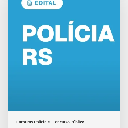
Penal
RS:
213
Vagas
e
até
R$
9,7
Mil!
Carreiras Policiais
Concurso Público