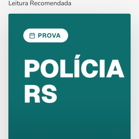
Leitura Recomendada
Concurso
Polícia
Penal
RS:
Prova
em
9
de
Agosto