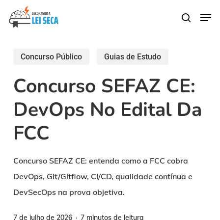
Skip
Men
search
to
main
content
Concurso Público
Guias de Estudo
Concurso SEFAZ CE:
DevOps No Edital Da
FCC
Concurso SEFAZ CE: entenda como a FCC cobra
DevOps, Git/Gitflow, CI/CD, qualidade contínua e
DevSecOps na prova objetiva.
7 de julho de 2026
7 minutos de leitura