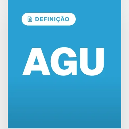
Concurso
AGU:
Formato
do
Edital
em
Definição