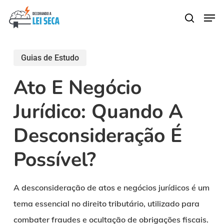
Skip
Men
search
to
main
content
Guias de Estudo
Ato E Negócio
Jurídico: Quando A
Desconsideração É
Possível?
A desconsideração de atos e negócios jurídicos é um
tema essencial no direito tributário, utilizado para
combater fraudes e ocultação de obrigações fiscais.