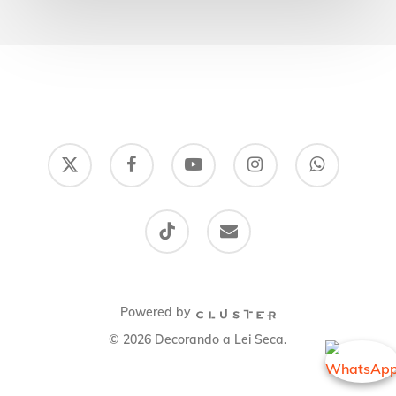
x-
facebook
youtube
instagram
whatsapp
twitter
tiktok
email
Powered by
© 2026 Decorando a Lei Seca.