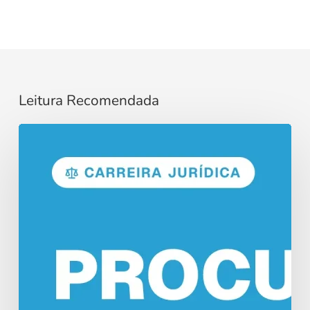
Leitura Recomendada
Concurso
Procurador:
Funções
e
Salários
em
2026