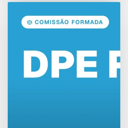
Concurso
DPE
RO:
Comissão
Formada