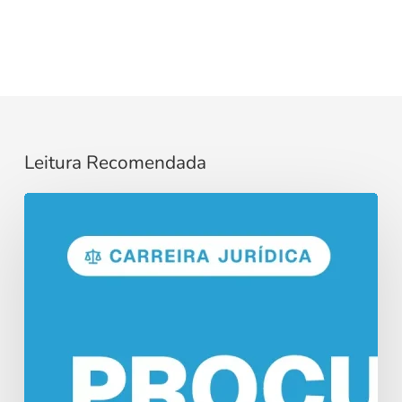
Leitura Recomendada
Concurso
Procurador:
Funções
e
Salários
em
2026