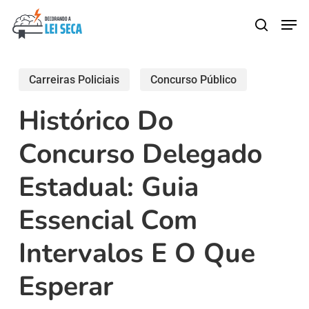
Skip
Men
search
to
main
content
Carreiras Policiais
Concurso Público
Histórico Do
Concurso Delegado
Estadual: Guia
Essencial Com
Intervalos E O Que
Esperar