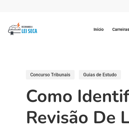
Skip
to
main
Início
Carreiras
content
Concurso Tribunais
Guias de Estudo
Como Identif
Revisão De L