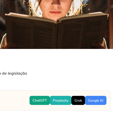
o de legislação
ChatGPT
Perplexity
Grok
Google AI