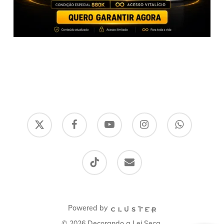
x-
facebook
youtube
instagram
whatsapp
twitter
tiktok
email
Powered by
© 2026 Decorando a Lei Seca.