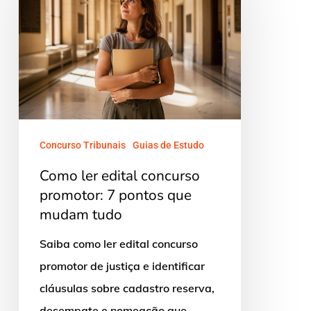
edital
concurso
promotor:
7
pontos
que
mudam
Concurso Tribunais
Guias de Estudo
tudo
Como ler edital concurso
promotor: 7 pontos que
mudam tudo
Saiba como ler edital concurso
promotor de justiça e identificar
cláusulas sobre cadastro reserva,
desempate e nomeação que