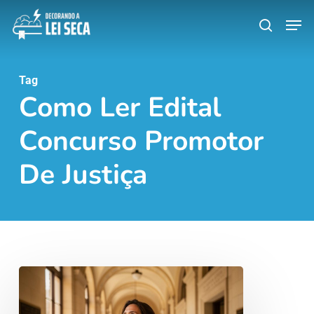
Skip
Men
search
to
main
content
Tag
Como Ler Edital
Concurso Promotor
De Justiça
Como
ler